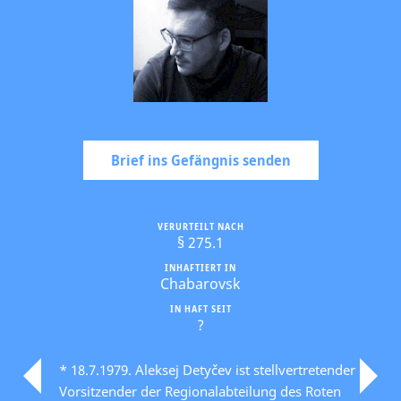
Brief ins Gefängnis senden
VERURTEILT NACH
§ 275.1
INHAFTIERT IN
Chabarovsk
IN HAFT SEIT
?
* 18.7.1979. Aleksej Detyčev ist stellvertretender
Vorsitzender der Regionalabteilung des Roten