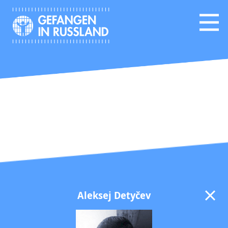
Aleksej Detyčev