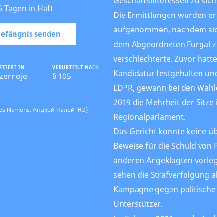
Geschäftsinteressen zu sich
6 Tagen in Haft
Die Ermittlungen wurden e
aufgenommen, nachdem sich
 Gefängnis senden
dem Abgeordneten Furgal 
verschlechterte. Zuvor hatte
FTIERT IN
VERURTEILT NACH
Kandidatur festgehalten und 
zernoje
§ 105
LDPR, gewann bei den Wahl
2019 die Mehrheit der Sitze
des Namens: Андрей Палей (RU)
Regionalparlament.
Das Gericht konnte keine 
Beweise für die Schuld von P
anderen Angeklagten vorle
sehen die Strafverfolgung al
Kampagne gegen politische
Unterstützer.