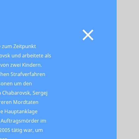
te zum Zeitpunkt
vsk und arbeitete als
 von zwei Kindern.
chen Strafverfahren
rsonen um den
 Chabarovsk, Sergej
hreren Mordtaten
Die Hauptanklage
ls Auftragsmörder im
005 tätig war, um