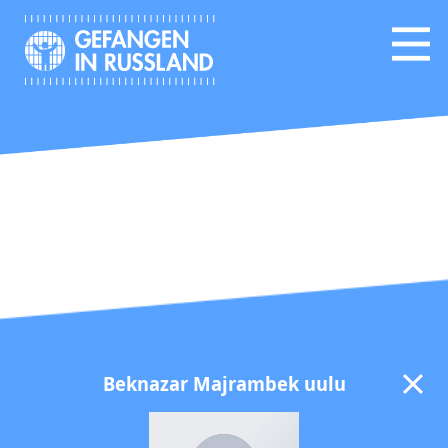
Beknazar Majrambek uulu