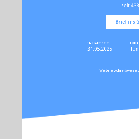
seit 43
Brief ins
IN HAFT SEIT
INHA
31.05.2025
To
Weitere Schreibweise