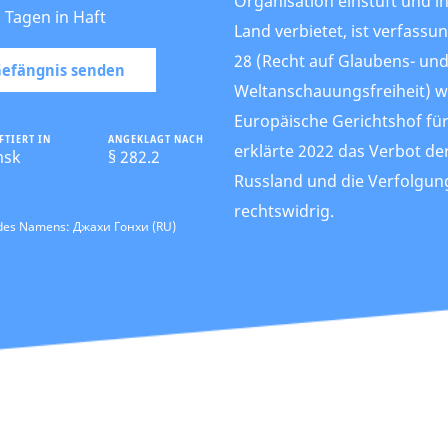
Organisation einstuft und ih
3 Tagen in Haft
Land verbietet, ist verfassun
28 (Recht auf Glaubens- un
 Gefängnis senden
Weltanschauungsfreiheit) w
Europäische Gerichtshof f
FTIERT IN
ANGEKLAGT NACH
erklärte 2022 das Verbot de
msk
§ 282.2
Russland und die Verfolgung
rechtswidrig.
 des Namens: Джахи Гонхи (RU)