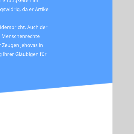
re Tätigkeiten im
gswidrig, da er Artikel
d
iderspricht. Auch der
ür Menschenrechte
r Zeugen Jehovas in
 ihrer Gläubigen für