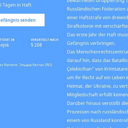
bewaffneten Gruppierung, d
0 Tagen in Haft
Russländischen Föderation z
einer Haftstrafe von dreiein
 Gefängnis senden
Strafkolonie mit verschärft
Das erste Jahr der Haft mus
FTIERT IN
VERURTEILT NACH
Gefängnis verbringen.
sejsk
§ 208
Das Menschenrechtszentru
darauf hin, dass das Batail
des Namens: Эльдар Кестан (RU)
Çelebicihan“ von Krimtatar
um ihr Recht auf ein Leben i
Heimat, der Ukraine, zu vert
Mitgliedschaft erfüllt keine
Darüber hinaus verstößt di
Prozessen nach russländis
einem von Russland kontrol