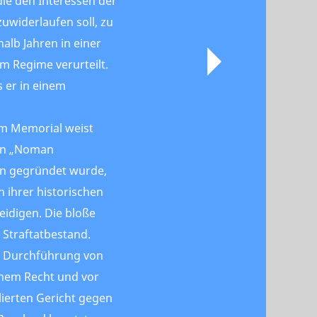
ie den Interessen der
uwiderlaufen soll, zu
halb Jahren in einer
em Regime verurteilt.
s er in einem
m Memorial weist
lon „Noman
en gegründet wurde,
n ihrer historischen
eidigen. Die bloße
n Straftatbestand.
e Durchführung von
chem Recht und vor
lierten Gericht gegen