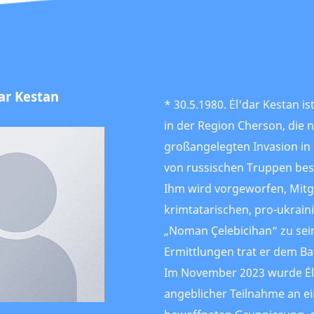
dar Kestan
* 30.5.1980. Ėl'dar Kestan i
in der Region Cherson, die 
großangelegten Invasion in 
von russischen Truppen bes
Ihm wird vorgeworfen, Mitg
krimtatarischen, pro-ukrain
„Noman Çelebicihan“ zu sein
Ermittlungen trat er dem Bat
Im November 2023 wurde Ėl
angeblicher Teilnahme an ein