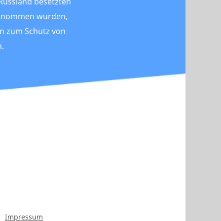
 Russland besetzten
tgenommen wurden,
on zum Schutz von
n.
Impressum