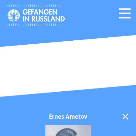
Ėrnes Ametov