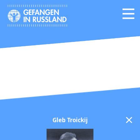
Gleb Troickij