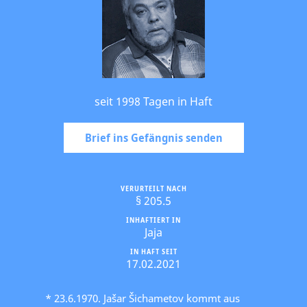
seit 1998 Tagen in Haft
Brief ins Gefängnis senden
VERURTEILT NACH
§ 205.5
INHAFTIERT IN
Jaja
IN HAFT SEIT
17.02.2021
* 23.6.1970. Jašar Šichametov kommt aus