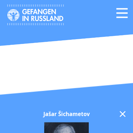
Jašar Šichametov