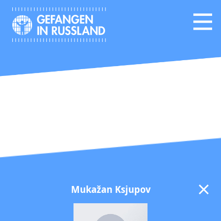
Mukažan Ksjupov