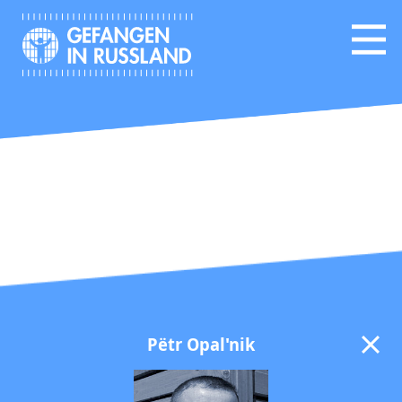
Pёtr Opal'nik