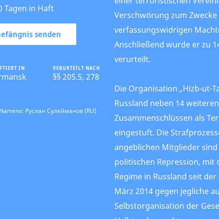
einer terroristischen Verei
0 Tagen in Haft
Verschwörung zum Zwecke 
verfassungswidrigen Machte
 Gefängnis senden
Anschließend wurde er zu 14
verurteilt.
FTIERT IN
VERURTEILT NACH
rmansk
§§ 205.5, 278
Die Organisation „Hizb-ut-Tah
Russland neben 14 weiteren
s Namens: Руслан Сулейманов (RU)
Zusammenschlüssen als Ter
eingestuft. Die Strafprozes
angeblichen Mitglieder sind
politischen Repression, mit
Regime in Russland seit der
März 2014 gegen jegliche 
Selbstorganisation der Gese