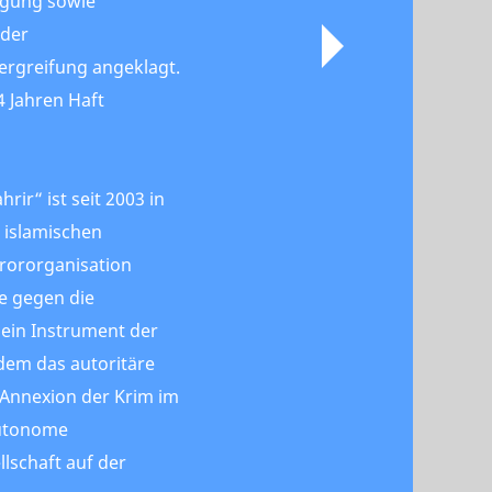
nigung sowie
der
rgreifung angeklagt.
 Jahren Haft
rir“ ist seit 2003 in
 islamischen
rororganisation
se gegen die
 ein Instrument der
 dem das autoritäre
 Annexion der Krim im
autonome
llschaft auf der