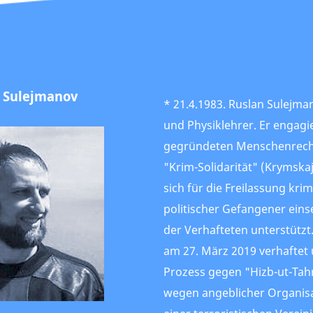
 Sulejmanov
* 21.4.1983. Ruslan Sulejmano
und Physiklehrer. Er engagie
gegründeten Menschenrech
"Krim-Solidarität" (Krymskaj
sich für die Freilassung kri
politischer Gefangener eins
der Verhafteten unterstütz
am 27. März 2019 verhaftet
Prozess gegen "Hizb-ut-Tahr
wegen angeblicher Organisa