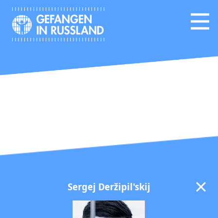
Sergej Deržipil'skij