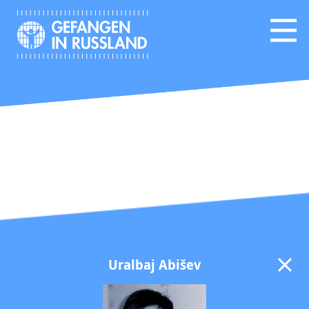
Uralbaj Abišev