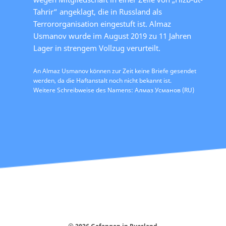
Tahrir“ angeklagt, die in Russland als
Terrororganisation eingestuft ist. Almaz
Usmanov wurde im August 2019 zu 11 Jahren
Lager in strengem Vollzug verurteilt.
An Almaz Usmanov können zur Zeit keine Briefe gesendet
werden, da die Haftanstalt noch nicht bekannt ist.
Weitere Schreibweise des Namens: Алмаз Усманов (RU)