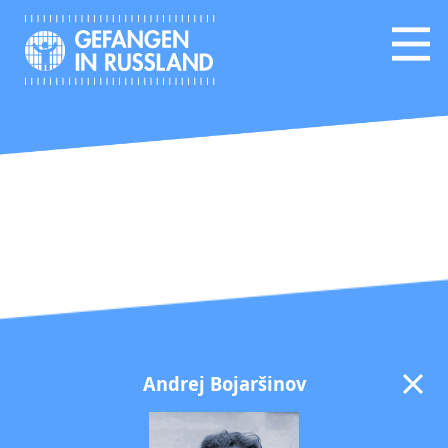
Andrej Bojaršinov