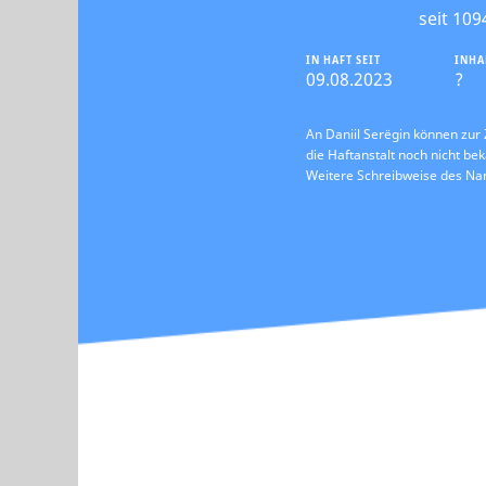
seit 109
IN HAFT SEIT
INHA
09.08.2023
?
An Daniil Serёgin können zur 
die Haftanstalt noch nicht bek
Weitere Schreibweise des N