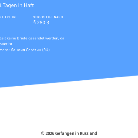
4 Tagen in Haft
FTIERT IN
VERURTEILT NACH
§ 280.3
Zeit keine Briefe gesendet werden, da
annt ist.
amens: Даниил Серёгин (RU)
© 2026 Gefangen in Russland