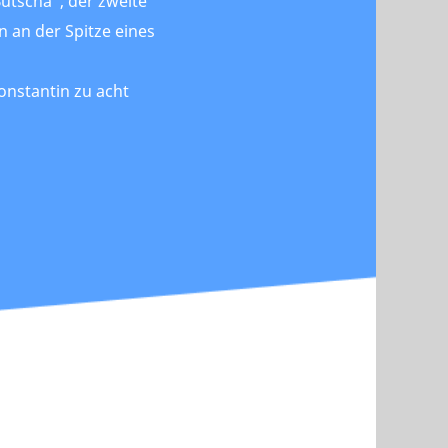
Butscha“, der zweite
n an der Spitze eines
onstantin zu acht