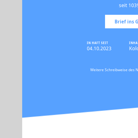
seit 103
Brief ins
IN HAFT SEIT
INHA
04.10.2023
Kol
Weitere Schreibweise des