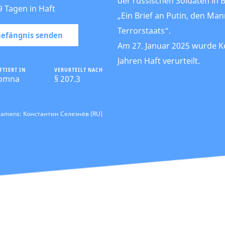
der russischen Soldaten in 
9 Tagen in Haft
„Ein Brief an Putin, den Man
Terrorstaats“.
 Gefängnis senden
Am 27. Januar 2025 wurde K
Jahren Haft verurteilt.
FTIERT IN
VERURTEILT NACH
omna
§ 207.3
 Namens: Константин Селезнёв (RU)