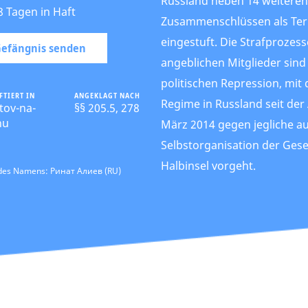
Russland neben 14 weiteren
8 Tagen in Haft
Zusammenschlüssen als Ter
eingestuft. Die Strafprozes
 Gefängnis senden
angeblichen Mitglieder sind
politischen Repression, mit
FTIERT IN
ANGEKLAGT NACH
Regime in Russland seit der
tov-na-
§§ 205.5, 278
nu
März 2014 gegen jegliche 
Selbstorganisation der Gese
Halbinsel vorgeht.
 des Namens: Ринат Алиев (RU)