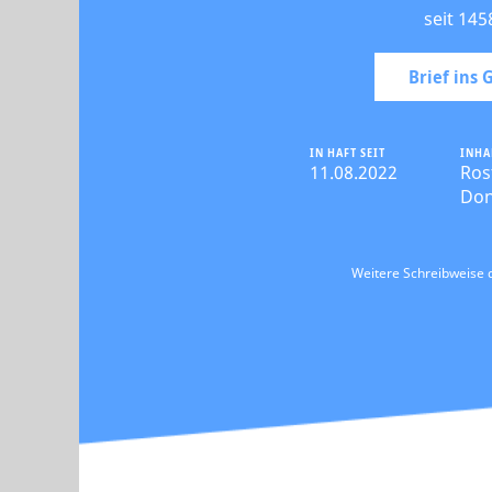
seit 145
Brief ins
IN HAFT SEIT
INHA
11.08.2022
Ros
Do
Weitere Schreibweise