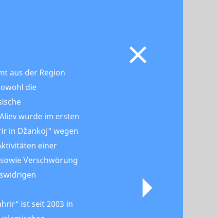
mmt aus der Region
sowohl die
sische
 Aliev wurde im ersten
rir in Džankoj" wegen
ktivitäten einer
g sowie Verschwörung
swidrigen
rir“ ist seit 2003 in