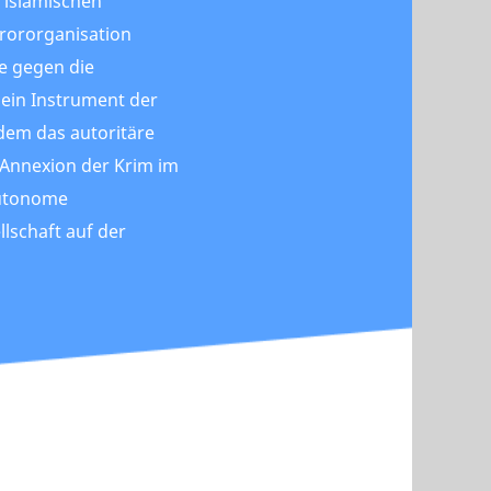
 islamischen
rororganisation
se gegen die
 ein Instrument der
 dem das autoritäre
 Annexion der Krim im
autonome
llschaft auf der