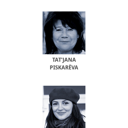
TAT'JANA
PISKARЁVA