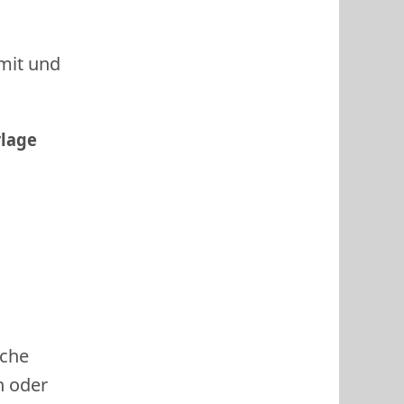
 mit und
rlage
ache
h oder