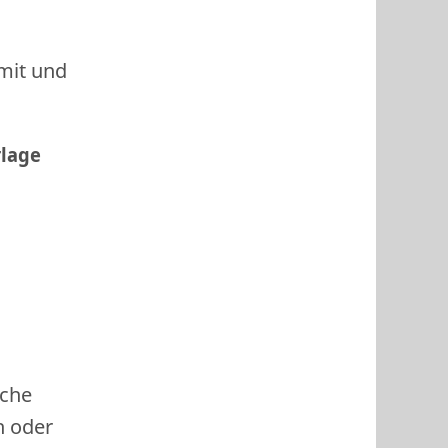
 mit und
rlage
ache
h oder