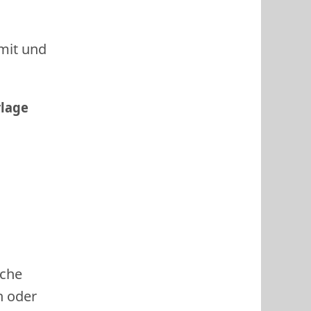
 mit und
rlage
ache
h oder