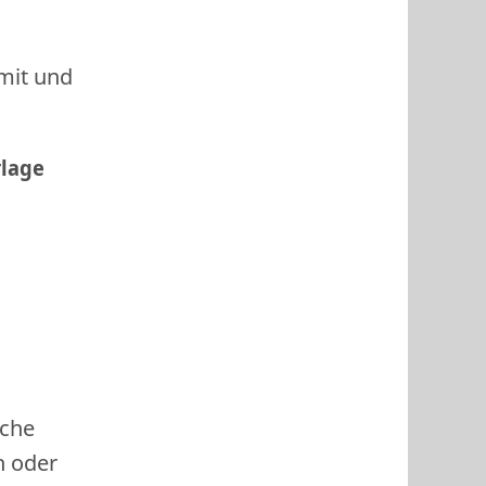
 mit und
rlage
ache
h oder