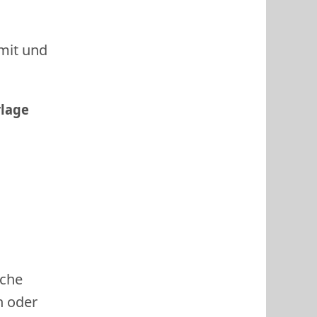
 mit und
rlage
ache
h oder