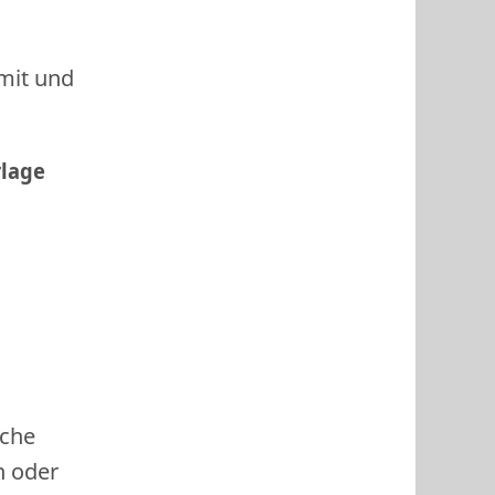
 mit und
rlage
ache
h oder