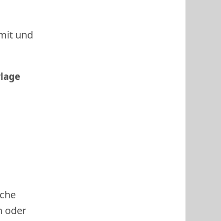
 mit und
rlage
ache
h oder