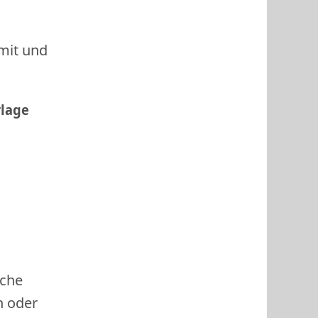
 mit und
rlage
ache
h oder