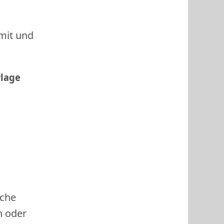
 mit und
rlage
ache
h oder