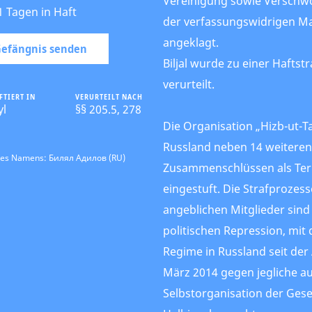
Vereinigung sowie Versch
1 Tagen in Haft
der verfassungswidrigen M
angeklagt.
 Gefängnis senden
Biljal wurde zu einer Haftst
verurteilt.
FTIERT IN
VERURTEILT NACH
yl
§§ 205.5, 278
Die Organisation „Hizb-ut-Tah
Russland neben 14 weiteren
des Namens: Билял Адилов (RU)
Zusammenschlüssen als Ter
eingestuft. Die Strafprozes
angeblichen Mitglieder sind
politischen Repression, mit
Regime in Russland seit der
März 2014 gegen jegliche 
Selbstorganisation der Gese