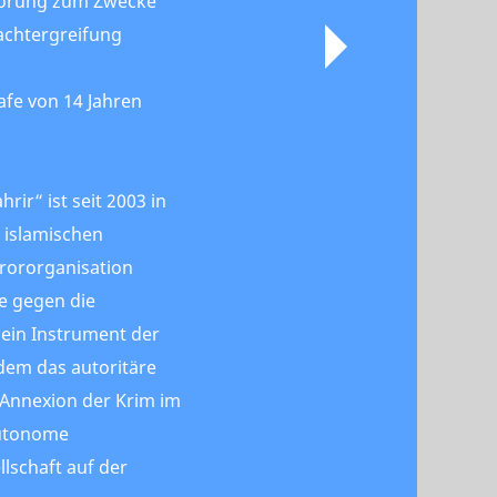
wörung zum Zwecke
achtergreifung
rafe von 14 Jahren
rir“ ist seit 2003 in
 islamischen
rororganisation
se gegen die
 ein Instrument der
 dem das autoritäre
 Annexion der Krim im
autonome
llschaft auf der