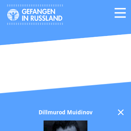
Dillmurod Muidinov