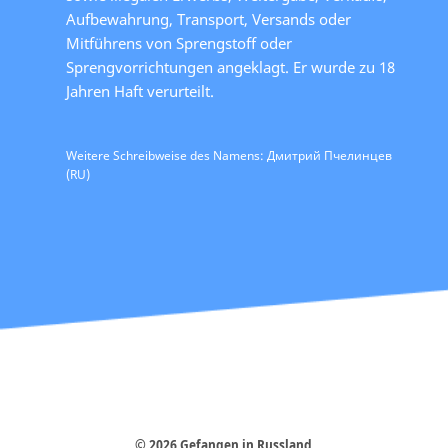
Aufbewahrung, Transport, Versands oder
Mitführens von Sprengstoff oder
Sprengvorrichtungen angeklagt. Er wurde zu 18
Jahren Haft verurteilt.
Weitere Schreibweise des Namens: Дмитрий Пчелинцев
(RU)
© 2026 Gefangen in Russland