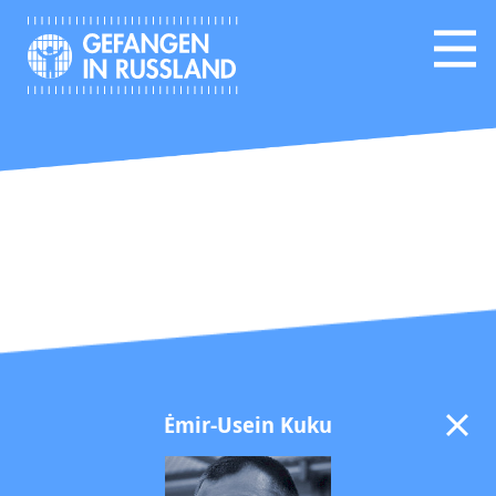
Ėmir-Usein Kuku