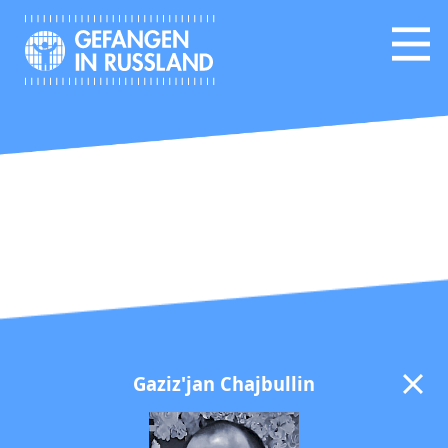
Gaziz'jan Chajbullin