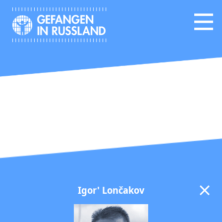
Igor' Lončakov