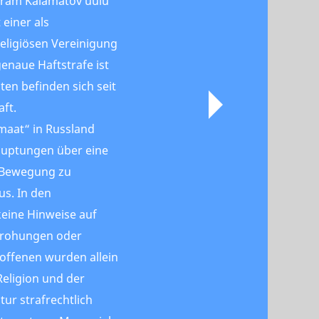
ram Kalamatov uulu
 einer als
religiösen Vereinigung
genaue Haftstrafe ist
ten befinden sich seit
aft.
maat“ in Russland
auptungen über eine
 Bewegung zu
s. In den
keine Hinweise auf
Drohungen oder
roffenen wurden allein
eligion und der
tur strafrechtlich