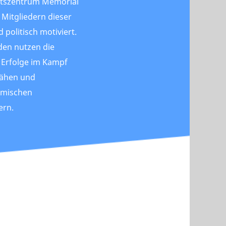
htszentrum Memorial
n Mitgliedern dieser
 politisch motiviert.
den nutzen die
 Erfolge im Kampf
lähen und
imischen
ern.