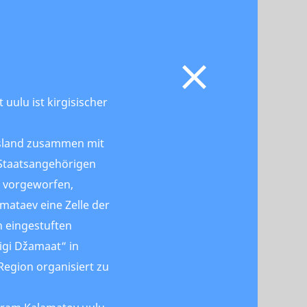
uulu ist kirgisischer
ussland zusammen mit
 Staatsangehörigen
d vorgeworfen,
ataev eine Zelle der
h eingestuften
ligi Džamaat“ in
egion organisiert zu