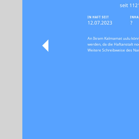
seit 112
IN HAFT SEIT
INHA
12.07.2023
?
An Ikram Kalmamat uulu könne
werden, da die Haftanstalt noc
Weitere Schreibweise des N