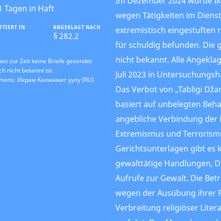
Im Dezember 2024 wurde Ik
1 Tagen in Haft
wegen Tätigkeiten im Dienst
FTIERT IN
ANGEKLAGT NACH
extremistisch eingestuften 
§ 282.2
für schuldig befunden. Die 
nicht bekannt. Alle Angeklag
n zur Zeit keine Briefe gesendet
h nicht bekannt ist.
Juli 2023 in Untersuchungsh
amens: Икрам Калмамат уулу (RU)
Das Verbot von „Tabligi Dža
basiert auf unbelegten Beh
angebliche Verbindung der
Extremismus und Terrorismu
Gerichtsunterlagen gibt es 
gewalttätige Handlungen, 
Aufrufe zur Gewalt. Die Bet
wegen der Ausübung ihrer R
Verbreitung religiöser Litera