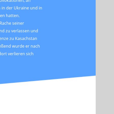
ovokationen, an
 in der Ukraine und in
en hatten.
 Rache seiner
nd zu verlassen und
enze zu Kasachstan
ießend wurde er nach
ort verlieren sich