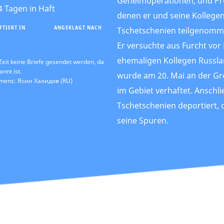
Geheimoperationen, und Pr
4 Tagen in Haft
denen er und seine Kollegen
FTIERT IN
ANGEKLAGT NACH
Tschetschenien teilgenomm
Er versuchte aus Furcht vor
ehemaligen Kollegen Russla
Zeit keine Briefe gesendet werden, da
annt ist.
wurde am 20. Mai an der Gr
amens: Ясин Халидов (RU)
im Gebiet verhaftet. Anschl
Tschetschenien deportiert, d
seine Spuren.