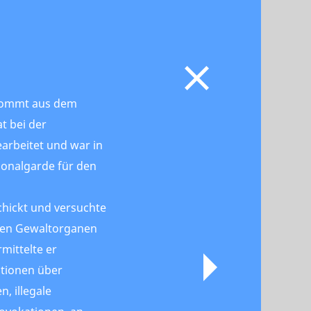
v kommt aus dem
at bei der
earbeitet und war in
ionalgarde für den
chickt und versuchte
 den Gewaltorganen
mittelte er
tionen über
, illegale