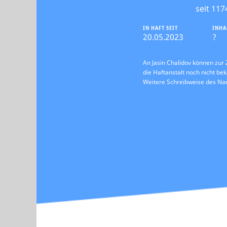
seit 117
IN HAFT SEIT
INHA
20.05.2023
?
An Jasin Chalidov können zur 
die Haftanstalt noch nicht bek
Weitere Schreibweise des N