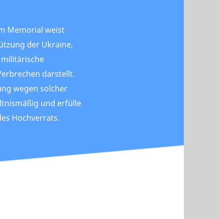
m Memorial weist
tützung der Ukraine,
 militärische
Verbrechen darstellt.
gung wegen solcher
tnismäßig und erfülle
des Hochverrats.