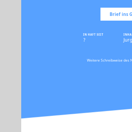
Brief ins
IN HAFT SEIT
INHA
?
Jur
Weitere Schreibweise des