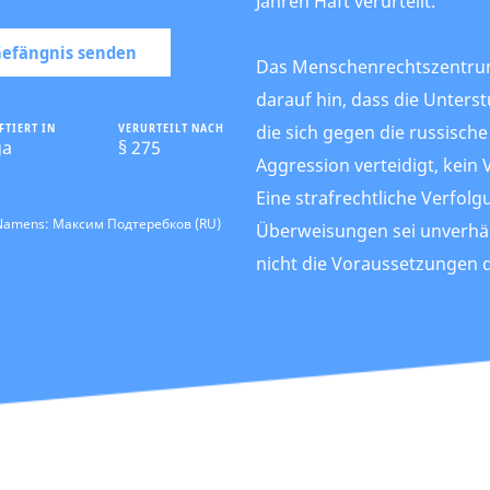
Jahren Haft verurteilt.
 Gefängnis senden
Das Menschenrechtszentru
darauf hin, dass die Unters
FTIERT IN
VERURTEILT NACH
die sich gegen die russische
ga
§ 275
Aggression verteidigt, kein 
Eine strafrechtliche Verfol
 Namens: Максим Подтеребков (RU)
Überweisungen sei unverhäl
nicht die Voraussetzungen 