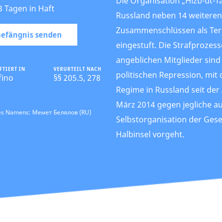
Die Organisation „Hizb-ut-Tah
3 Tagen in Haft
Russland neben 14 weiteren
Zusammenschlüssen als Ter
 Gefängnis senden
eingestuft. Die Strafprozes
angeblichen Mitglieder sind
FTIERT IN
VERURTEILT NACH
politischen Repression, mit
fino
§§ 205.5, 278
Regime in Russland seit der
März 2014 gegen jegliche 
des Namens: Мемет Белялов (RU)
Selbstorganisation der Gese
Halbinsel vorgeht.