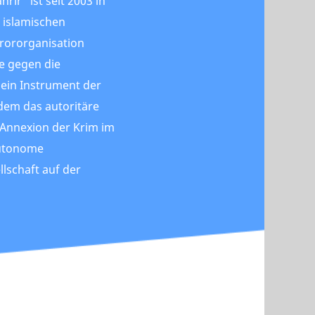
rir“ ist seit 2003 in
 islamischen
rororganisation
se gegen die
 ein Instrument der
 dem das autoritäre
 Annexion der Krim im
autonome
llschaft auf der