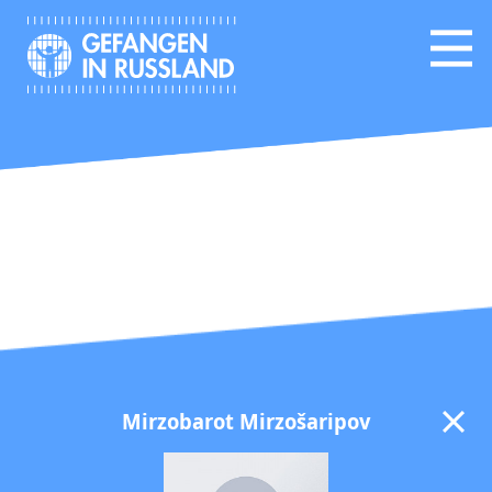
Mirzobarot Mirzošaripov