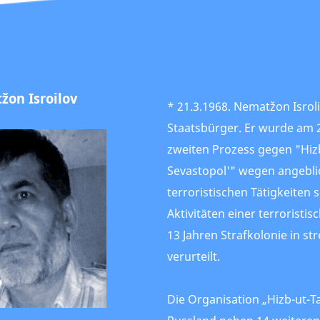
on Isroilov
* 21.3.1968. Nematžon Isrolil
Staatsbürger. Er wurde am 
zweiten Prozess gegen "Hizb
Sevastopol'" wegen angeblic
terroristischen Tätigkeiten 
Aktivitäten einer terroristi
13 Jahren Strafkolonie in s
verurteilt.
Die Organisation „Hizb-ut-Tah