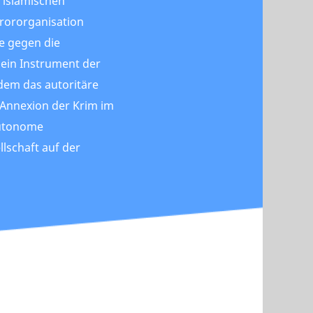
 islamischen
rororganisation
se gegen die
 ein Instrument der
 dem das autoritäre
 Annexion der Krim im
autonome
llschaft auf der