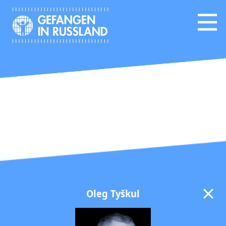
Oleg Tyškul