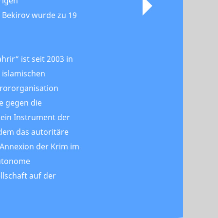
rigen
 Bekirov wurde zu 19
rir“ ist seit 2003 in
 islamischen
rororganisation
se gegen die
 ein Instrument der
 dem das autoritäre
 Annexion der Krim im
autonome
llschaft auf der