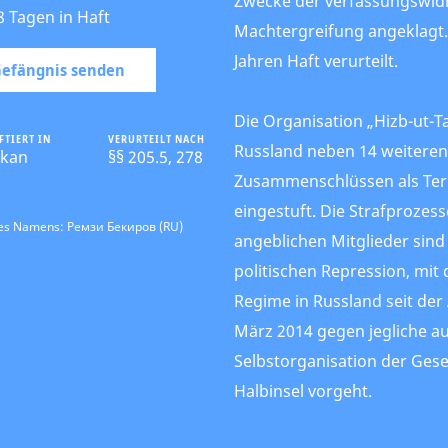
Zwecke der verfassungswid
8 Tagen in Haft
Machtergreifung angeklagt.
Jahren Haft verurteilt.
 Gefängnis senden
Die Organisation „Hizb-ut-Tah
FTIERT IN
VERURTEILT NACH
Russland neben 14 weiteren
kan
§§ 205.5, 278
Zusammenschlüssen als Ter
eingestuft. Die Strafprozes
des Namens: Ремзи Бекиров (RU)
angeblichen Mitglieder sind
politischen Repression, mit
Regime in Russland seit der
März 2014 gegen jegliche 
Selbstorganisation der Gese
Halbinsel vorgeht.