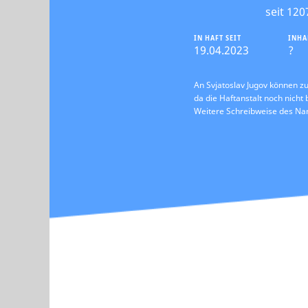
seit 120
IN HAFT SEIT
INHA
19.04.2023
?
An Svjatoslav Jugov können zu
da die Haftanstalt noch nicht 
Weitere Schreibweise des N