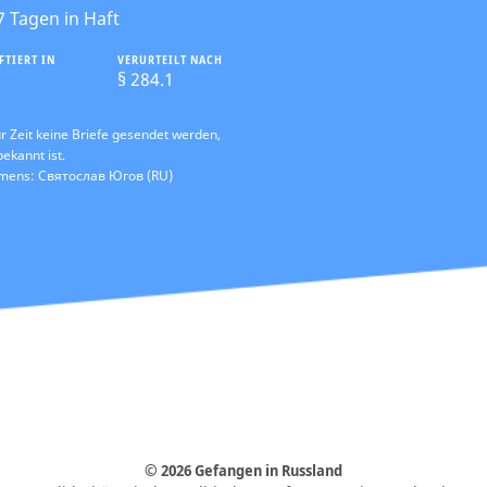
7 Tagen in Haft
FTIERT IN
VERURTEILT NACH
§ 284.1
r Zeit keine Briefe gesendet werden,
bekannt ist.
amens: Святослав Югов (RU)
© 2026 Gefangen in Russland