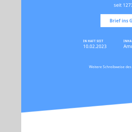
seit 127
Brief ins
IN HAFT SEIT
INHA
10.02.2023
Am
Weitere Schreibweise de