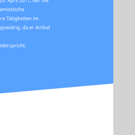
0. April 2017, der die
remistische
re Tätigkeiten im
gswidrig, da er Artikel
d
derspricht.