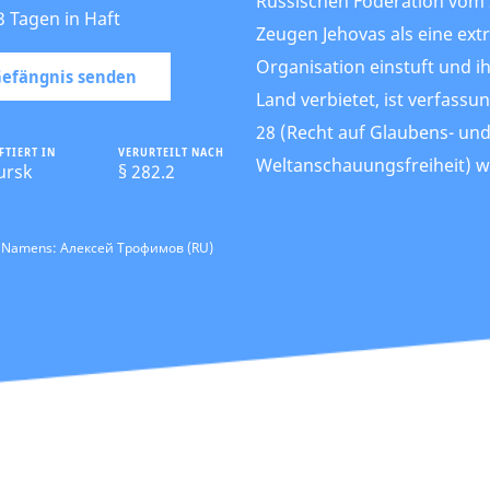
Russischen Föderation vom 2
3 Tagen in Haft
Zeugen Jehovas als eine ext
Organisation einstuft und ih
 Gefängnis senden
Land verbietet, ist verfassun
28 (Recht auf Glaubens- un
FTIERT IN
VERURTEILT NACH
Weltanschauungsfreiheit) wi
ursk
§ 282.2
s Namens: Алексей Трофимов (RU)