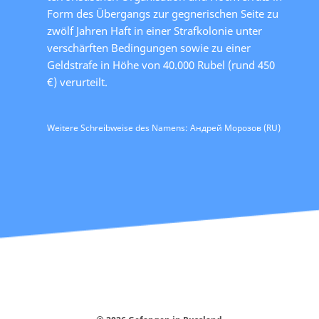
Form des Übergangs zur gegnerischen Seite zu
zwölf Jahren Haft in einer Strafkolonie unter
verschärften Bedingungen sowie zu einer
Geldstrafe in Höhe von 40.000 Rubel (rund 450
€) verurteilt.
Weitere Schreibweise des Namens: Андрей Морозов (RU)