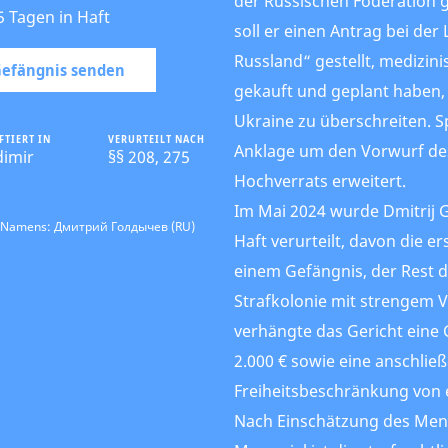
der Russischen Föderation g
5 Tagen in Haft
soll er einen Antrag bei der 
Russland“ gestellt, medizin
 Gefängnis senden
gekauft und geplant haben,
Ukraine zu überschreiten. S
FTIERT IN
VERURTEILT NACH
Anklage um den Vorwurf de
dimir
§§ 208, 275
Hochverrats erweitert.
Im Mai 2024 wurde Dmitrij G
s Namens: Дмитрий Голдычев (RU)
Haft verurteilt, davon die ers
einem Gefängnis, der Rest de
Strafkolonie mit strengem V
verhängte das Gericht eine 
2.000 € sowie eine anschlie
Freiheitsbeschränkung von e
Nach Einschätzung des Me