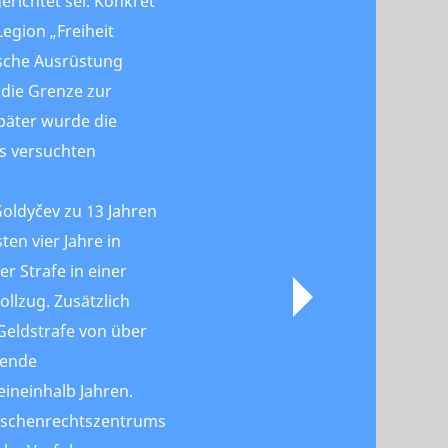
erichtet sei. Konkret
Legion „Freiheit
ische Ausrüstung
 die Grenze zur
päter wurde die
s versuchten
oldyčev zu 13 Jahren
ten vier Jahre in
r Strafe in einer
ollzug. Zusätzlich
Geldstrafe von über
ßende
ineinhalb Jahren.
nschenrechtszentrums