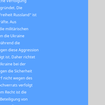
iche Verfolgung
egründet. Die
Freiheit Russland“ ist
räfte. Aus
die militärischen
n die Ukraine
während die
egen diese Aggression
t ist. Daher richtet
Ukraine bei der
gen die Sicherheit
rf nicht wegen des
chverrats verfolgt
m Recht ist die
Beteiligung von