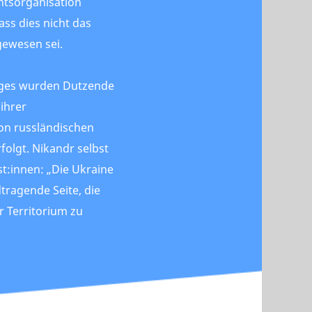
htsorganisation
ss dies nicht das
gewesen sei.
ieges wurden Dutzende
 ihrer
von russländischen
olgt. Nikandr selbst
st:innen: „Die Ukraine
idtragende Seite, die
r Territorium zu