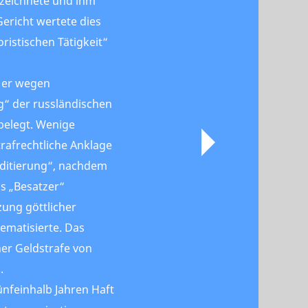
ezeichnete und ihm
ericht wertete dies
oristischen Tätigkeit“
 er wegen
g“ der russländischen
belegt. Wenige
trafrechtliche Anklage
ditierung“, nachdem
ls „Besatzer“
zung göttlicher
ematisierte. Das
iner Geldstrafe von
.
nfeinhalb Jahren Haft