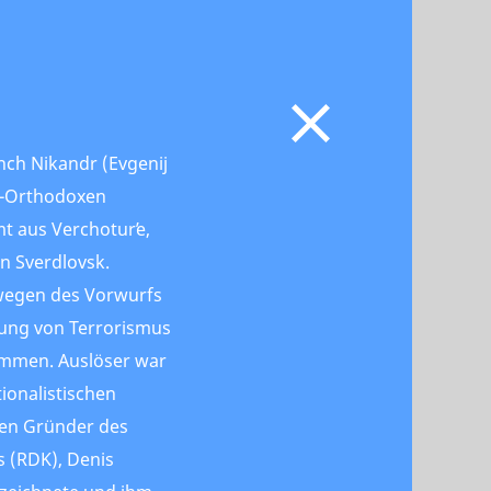
nch Nikandr (Evgenij
h-Orthodoxen
t aus Verchoturʹe,
on Sverdlovsk.
wegen des Vorwurfs
gung von Terrorismus
mmen. Auslöser war
ionalistischen
den Gründer des
s (RDK), Denis