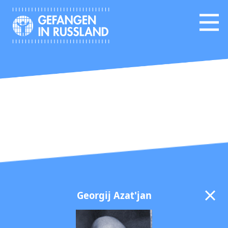
Georgij Azat'jan