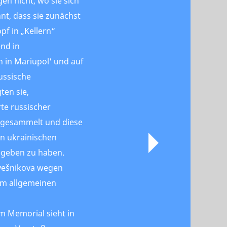
en nicht, wo sie sich
nt, dass sie zunächst
f in „Kellern“
nd in
 in Mariupol' und auf
ussische
ten sie,
te russischer
n gesammelt und diese
en ukrainischen
gegeben zu haben.
ovešnikova wegen
 im allgemeinen
 Memorial sieht in