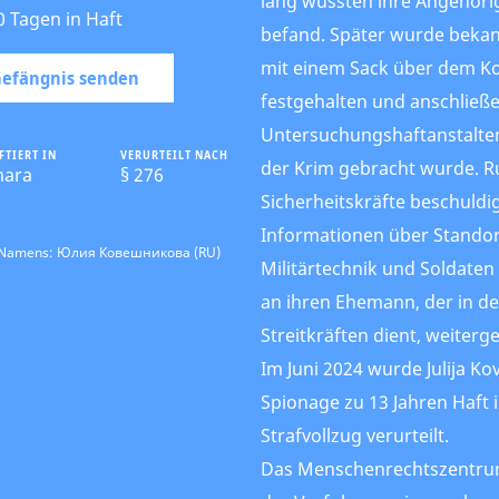
lang wussten ihre Angehörig
0 Tagen in Haft
befand. Später wurde bekan
mit einem Sack über dem Kop
 Gefängnis senden
festgehalten und anschließe
Untersuchungshaftanstalten
FTIERT IN
VERURTEILT NACH
der Krim gebracht wurde. R
ara
§ 276
Sicherheitskräfte beschuldig
Informationen über Standor
s Namens: Юлия Ковешникова (RU)
Militärtechnik und Soldate
an ihren Ehemann, der in d
Streitkräften dient, weiter
Im Juni 2024 wurde Julija K
Spionage zu 13 Jahren Haft
Strafvollzug verurteilt.
Das Menschenrechtszentrum