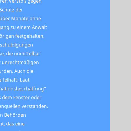
eren Verstoß gegen
Schutz der
e über Monate ohne
ugang zu einem Anwalt
rigen festgehalten.
nschuldigungen
se, die unmittelbar
er unrechtmäßigen
rden. Auch die
ifelhaft: Laut
rmationsbeschaffung“
s dem Fenster oder
enquellen verstanden.
en Behörden
t, das eine