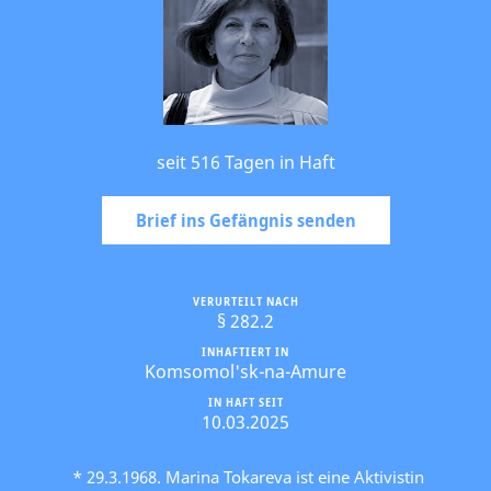
seit 516 Tagen in Haft
Brief ins Gefängnis senden
VERURTEILT NACH
§ 282.2
INHAFTIERT IN
Komsomol'sk-na-Amure
IN HAFT SEIT
10.03.2025
* 29.3.1968. Marina Tokareva ist eine Aktivistin